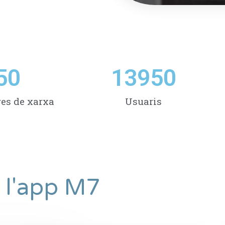
50
13950
res de xarxa
Usuaris
 l'app M7