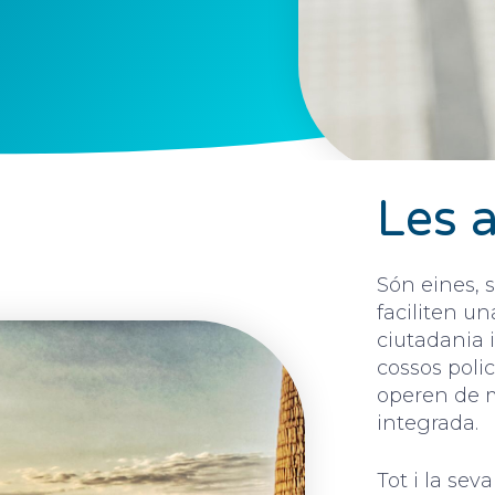
Les a
Són eines, 
faciliten un
ciutadania i
cossos polic
operen de m
integrada.
Tot i la sev