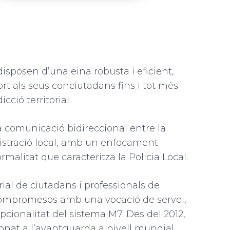
 disposen d’una eina robusta i eficient,
t als seus conciutadans fins i tot més
icció territorial.
comunicació bidireccional entre la
nistració local, amb un enfocament
 formalitat que caracteritza la Policia Local.
orial de ciutadans i professionals de
s compromesos amb una vocació de servei,
cepcionalitat del sistema M7. Des del 2012,
onat a l’avantguarda a nivell mundial.