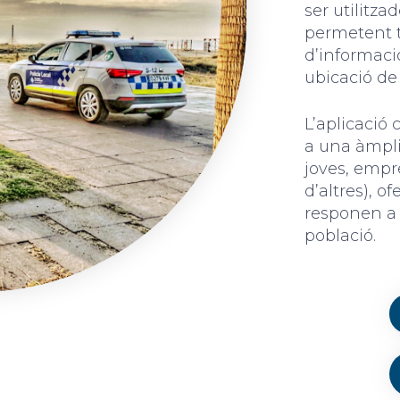
ser utilitza
permetent t
d’informaci
ubicació de 
L’aplicació
a una àmplia
joves, empre
d’altres), o
responen a l
població.