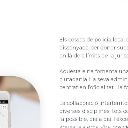
Els cossos de policia local
dissenyada per donar supor
enllà dels límits de la jurisd
Aquesta eina fomenta una 
ciutadania i la seva admi
centrat en l’oficialitat i la
La col·laboració interterrit
diverses disciplines, tot
fa possible, dia a dia, l’ex
aquest sistema s’ha posici