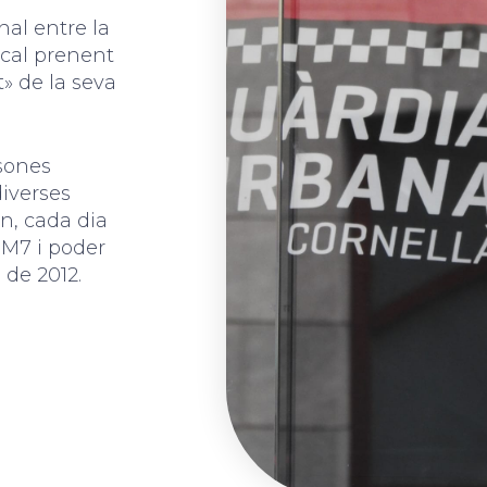
nal entre la
ocal prenent
t» de la seva
rsones
diverses
n, cada dia
a M7 i poder
 de 2012.