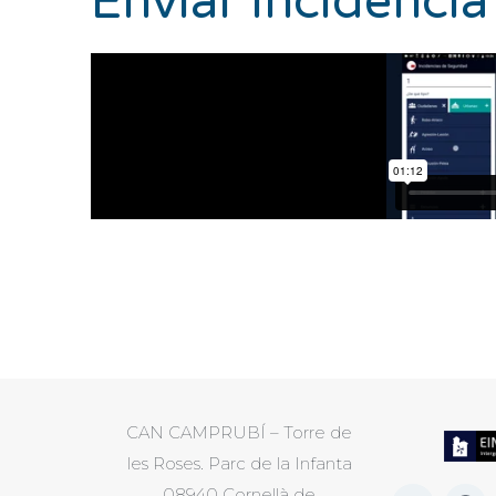
Enviar incidència
CAN CAMPRUBÍ – Torre de
les Roses. Parc de la Infanta
08940 Cornellà de